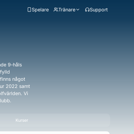
Spelare
Tränare
Support
nde 9-håls
fylld
finns något
Tour 2022 samt
lfvärlden. Vi
lubb.
Kurser