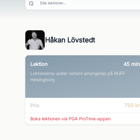
Sök lektioner...
Håkan Lövstedt
Lektion
45
min
Lektionerna under vintern arrangeras på RUFF
Helsingborg
Pris
750 kr
Boka lektionen via PGA ProTime-appen