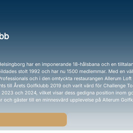
ubb
Helsingborg har en imponerande 18-hålsbana och en tilltala
ildades stolt 1992 och har nu 1500 medlemmar. Med en väl
rofessionals och i den omtyckta restaurangen Allerum Loft 
nts till Årets Golfklubb 2019 och varit värd för Challenge 
2023 och 2024, vilket visar dess gedigna position inom go
ch gäster till en minnesvärd upplevelse på Allerum Golfk