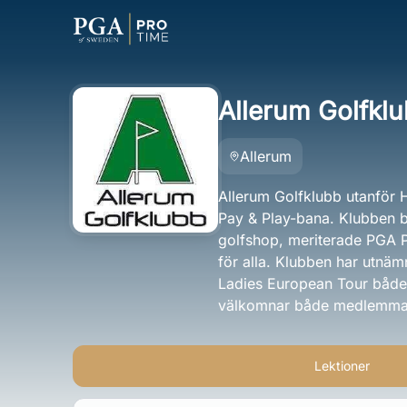
Allerum Golfkl
Allerum
Allerum Golfklubb utanför 
Pay & Play-bana. Klubben b
golfshop, meriterade PGA P
för alla. Klubben har utnäm
Ladies European Tour både 
välkomnar både medlemmar o
Lektioner