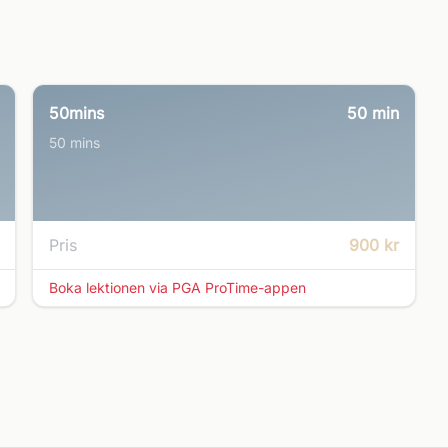
50mins
50
min
50 mins
Pris
900 kr
Boka lektionen via PGA ProTime-appen