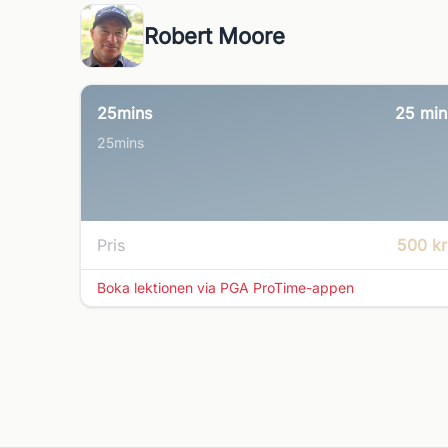
Robert Moore
25mins
25
min
25mins
Pris
500 kr
Boka lektionen via PGA ProTime-appen