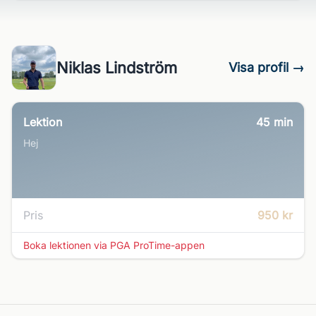
Niklas Lindström
Visa profil →
Lektion
45
min
Hej
Pris
950 kr
Boka lektionen via PGA ProTime-appen