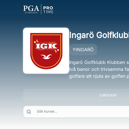
Ingarö Golfklu
INGARÖ
Ingarö Golfklubb Klubben s
två banor och trivsamma faci
golfare att njuta av golfen p
Lektioner
Sök kurser...