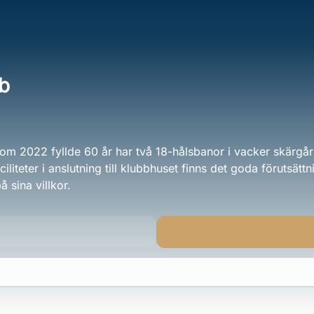
bb
om 2022 fyllde 60 år har två 18-hålsbanor i vacker skärgå
liteter i anslutning till klubbhuset finns det goda förutsättni
å sina villkor.