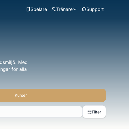
Spelare
Tränare
Support
rdsmiljö. Med
ngar för alla
Kurser
Filter