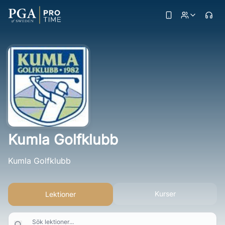
Kumla Golfklubb
Kumla Golfklubb
Kurser
Lektioner
Sök lektioner...