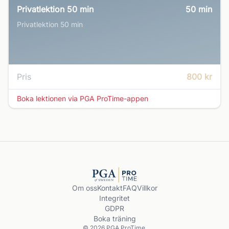
Privatlektion 50 min
50
min
Privatlektion 50 min
Pris
800 kr
Boka lektionen via PGA ProTime-appen
Om oss
Kontakt
FAQ
Villkor
Integritet
GDPR
Boka träning
© 2026 PGA ProTime.