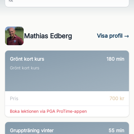
Mathias Edberg
Visa profil →
Grönt kort kurs
180
min
Grönt kort kurs
Pris
700 kr
Boka lektionen via PGA ProTime-appen
Gruppträning vinter
55
min