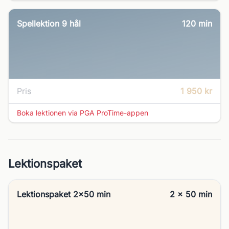
Spellektion 9 hål
120
min
Pris
1 950 kr
Boka lektionen via PGA ProTime-appen
Lektionspaket
Lektionspaket 2x50 min
2 x 50 min