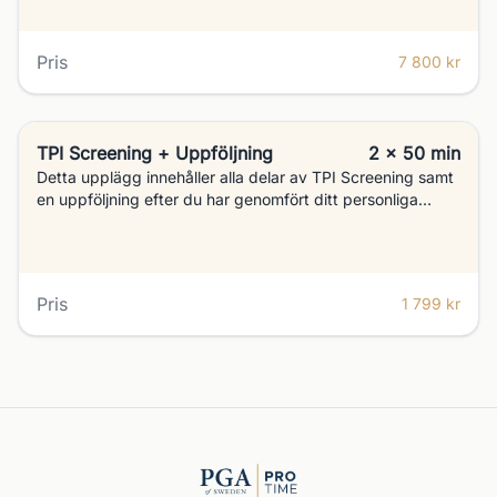
Pris
7 800 kr
TPI Screening + Uppföljning
2 x 50 min
Detta upplägg innehåller alla delar av TPI Screening samt
en uppföljning efter du har genomfört ditt personliga
träningsprogram under 8-10 veckor. Där går vi återigen
igenom de 16 olika testerna för att se hur ditt TPI Golf
Fitness Handicap har förändrats och om vi behöver jobba
vidare eller uppdatera träningsprogrammet.
Pris
1 799 kr