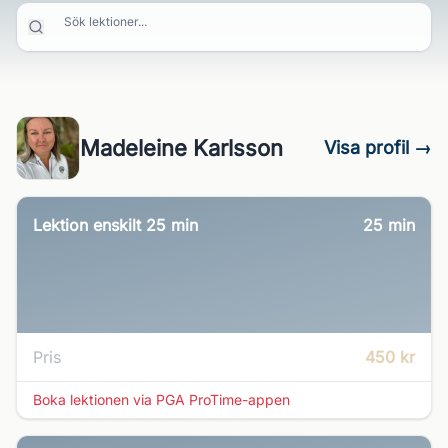
Sök lektioner...
Madeleine Karlsson
Visa profil →
Lektion enskilt 25 min
25
min
Pris
450 kr
Boka lektionen via PGA ProTime-appen