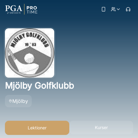
Mjölby Golfklubb
Mjölby
Kurser
Lektioner