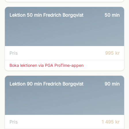
Lektion 50 min Fredrich Borgqvist
50
min
Pris
995 kr
Boka lektionen via PGA ProTime-appen
Lektion 90 min Fredrich Borgqvist
90
min
Pris
1 495 kr