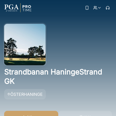
Strandbanan HaningeStrand
GK
ÖSTERHANINGE