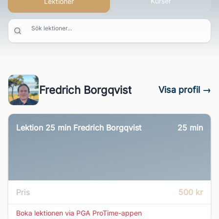
Kurser
Lektioner
Sök lektioner...
Fredrich Borgqvist
Visa profil →
Lektion 25 min Fredrich Borgqvist
25
min
Pris
500 kr
Boka lektionen via PGA ProTime-appen