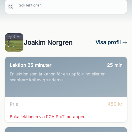
Sök lektioner...
Joakim Norgren
Visa profil →
Lektion 25 minuter
25
min
En lektion som är kanon för en uppföljning eller en
snabbare koll av grunderna.
Pris
450 kr
Boka lektionen via PGA ProTime-appen