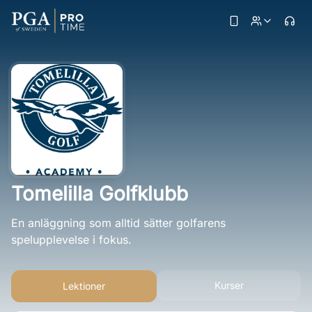
Tomelilla Golfklubb
En anläggning som alltid sätter golfarens
spelupplevelse i fokus.
Kurser
Lektioner