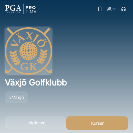
Växjö Golfklubb
Växjö
Lektioner
Kurser