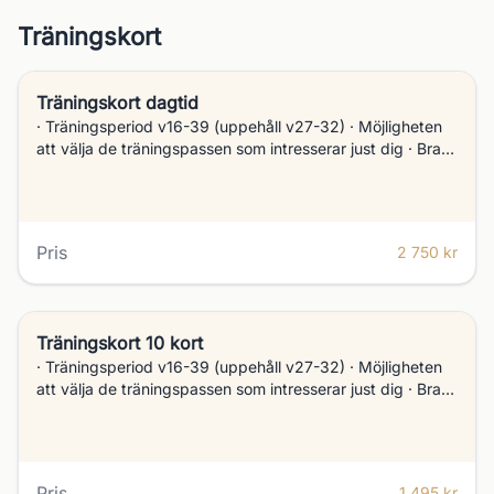
Träningskort
Träningskort dagtid
· Träningsperiod v16-39 (uppehåll v27-32) · Möjligheten
att välja de träningspassen som intresserar just dig · Bra
och kontinuerlig träning i grupp · Nivåanpassad träning i
spelets alla delar Rangekort laddat med 500:- (gäller ej
10-kort) Bokar du innan 6/4 erhåller du ett rabatterat pris
på ditt Träningskort som är 2350 kr (ordinarie pris 2750
Pris
2 750 kr
kr). Till detta tillkommer en bokningsavgift på 3% av
totalbeloppet.
Träningskort 10 kort
· Träningsperiod v16-39 (uppehåll v27-32) · Möjligheten
att välja de träningspassen som intresserar just dig · Bra
och kontinuerlig träning i grupp · Nivåanpassad träning i
spelets alla delar
Pris
1 495 kr