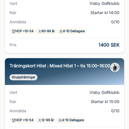
Vart
Visby Golfklubb
När
Startar kl 14:00
Anmälda
0/10
HCP +10-54
60-99 år
4-10 Deltagare
1400 SEK
Pris
Träningskort Höst : Mixed Höst 1 – tis 15:00–16:00
Gruppträningar
Vart
Visby Golfklubb
När
Startar kl 15:00
Anmälda
0/10
HCP +10-54
12-99 år
4-10 Deltagare