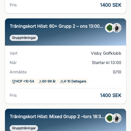
1400 SEK
Pris
Träningskort Höst: 60+ Grupp 2 – ons 13:00–14:00
Gruppträningar
Vart
Visby Golfklubb
När
Startar kl 13:00
Anmälda
0/10
HCP +10-54
60-99 år
4-10 Deltagare
1400 SEK
Pris
Träningskort Höst: Mixed Grupp 2 –tors 18:30–19:30
Gruppträningar