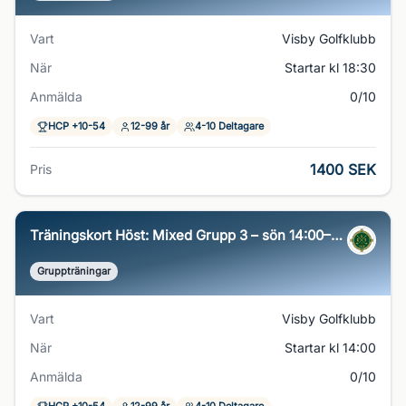
Vart
Visby Golfklubb
När
Startar kl 18:30
Anmälda
0/10
HCP +10-54
12-99 år
4-10 Deltagare
1400 SEK
Pris
Träningskort Höst: Mixed Grupp 3 – sön 14:00–15:00
Gruppträningar
Vart
Visby Golfklubb
När
Startar kl 14:00
Anmälda
0/10