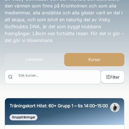
den värmen som finns på Kronholmen och som alla
medlemmar, alla anställda och alla gäster varit en del i
att skapa, och som blivit en naturlig del av Visby
Golfklubbs DNA, är det som byggt klubbens
framgångar. Låtom oss fortsätta resan. För det vi gör –
det gör vi tillsammans
Lektioner
Kurser
Sök kurser...
Filter
Träningskort Höst: 60+ Grupp 1 – tis 14:00–15:00
Gruppträningar