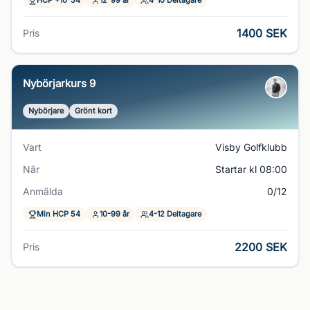
HCP +10-54
12-99 år
4-10 Deltagare
1400 SEK
Pris
Nybörjarkurs 9
Nybörjare
Grönt kort
Vart
Visby Golfklubb
När
Startar kl 08:00
Anmälda
0/12
Min HCP 54
10-99 år
4-12 Deltagare
2200 SEK
Pris