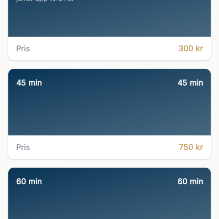
Pris
300 kr
45 min
45
min
Pris
750 kr
60 min
60
min