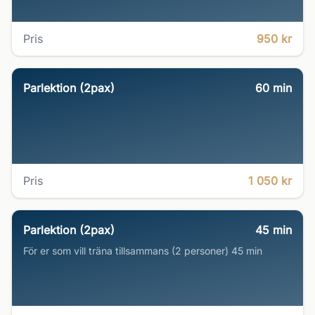
Pris
950 kr
Parlektion (2pax)
60
min
Pris
1 050 kr
Parlektion (2pax)
45
min
För er som vill träna tillsammans (2 personer) 45 min