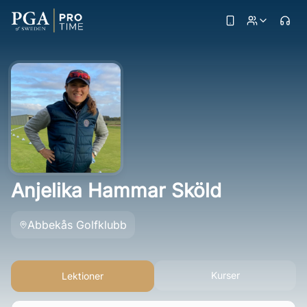
Anjelika Hammar Sköld
Abbekås Golfklubb
Kurser
Lektioner