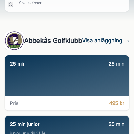
Sök lektioner...
Abbekås Golfklubb
Visa anläggning →
25 min
25
min
Pris
495 kr
25 min junior
25
min
junior upp till 21 år