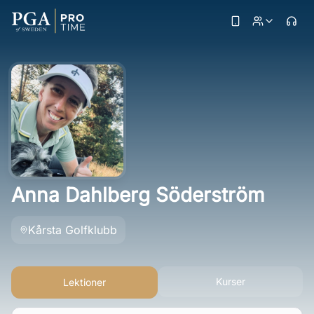
Anna Dahlberg Söderström
Kårsta Golfklubb
Kurser
Lektioner