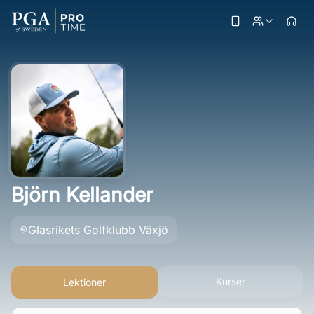
Björn Kellander
Glasrikets Golfklubb Växjö
Kurser
Lektioner