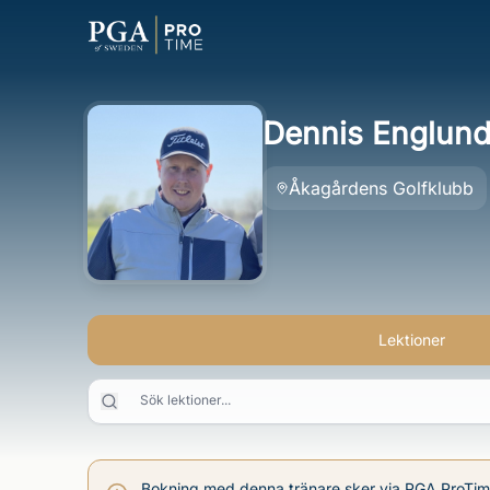
Dennis Englun
Åkagårdens Golfklubb
Lektioner
Sök lektioner...
Bokning med denna tränare sker via PGA ProTi