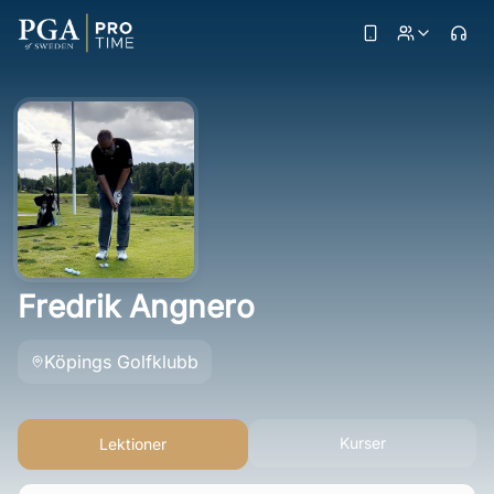
Fredrik Angnero
Köpings Golfklubb
Kurser
Lektioner