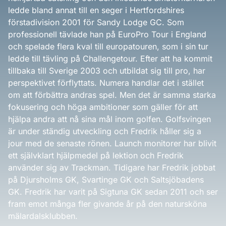
ledde bland annat till en seger i Hertfordshires
förstadivision 2001 för Sandy Lodge GC. Som
professionell tävlade han på EuroPro Tour i England
och spelade flera kval till europatouren, som i sin tur
ledde till tävling på Challengetour. Efter att ha kommit
tillbaka till Sverige 2003 och utbildat sig till pro, har
perspektivet förflyttats. Numera handlar det i stället
om att förbättra andras spel. Men det är samma starka
fokusering och höga ambitioner som gäller för att
hjälpa andra att nå sina mål inom golfen. Golfsvingen
är under ständig utveckling och Fredrik håller sig a
jour med de senaste rönen. Launch monitorer har blivit
ett självklart hjälpmedel på lektion och Fredrik
använder sig av Trackman. Tidigare har Fredrik jobbat
på Djursholms GK, Svartinge GK och Saltsjöbadens
GK. Fredrik har varit på Sigtuna GK sedan 2011 och ser
fram emot många fler givande år på den natursköna
mälardalsklubben.