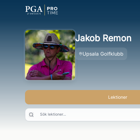
Jakob Remon
Upsala Golfklubb
Lektioner
Sök lektioner...