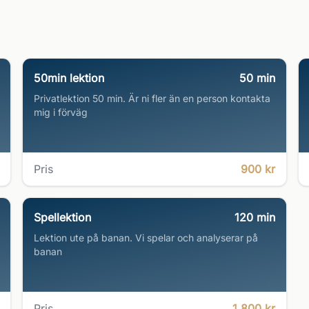
50min lektion
50
min
Privatlektion 50 min. Är ni fler än en person kontakta
mig i förväg
Pris
900 kr
Spellektion
120
min
Lektion ute på banan. Vi spelar och analyserar på
banan
Pris
1 800 kr