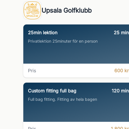
Upsala Golfklubb
25min lektion
25
min
Privatlektion 25minuter för en person
Pris
600 kr
Custom fitting full bag
120
min
Full bag fitting. Fitting av hela bagen
Pris
1 800 kr