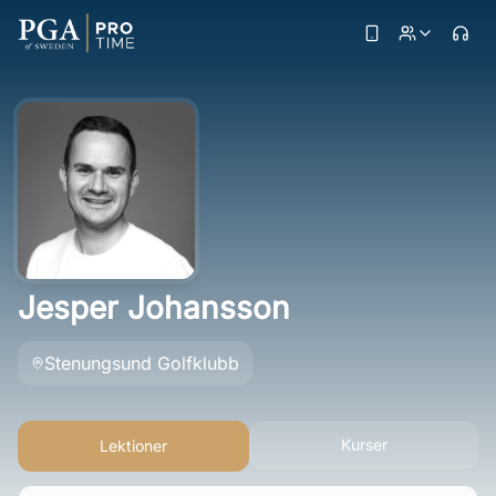
Jesper Johansson
Stenungsund Golfklubb
Kurser
Lektioner