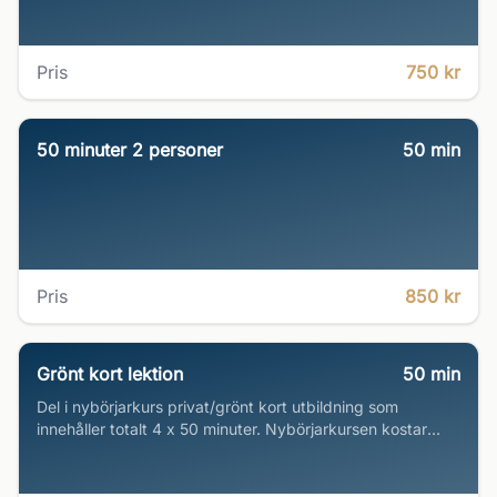
Pris
750 kr
50 minuter 2 personer
50
min
Pris
850 kr
Grönt kort lektion
50
min
Del i nybörjarkurs privat/grönt kort utbildning som
innehåller totalt 4 x 50 minuter. Nybörjarkursen kostar
2495kr per person som betalas i shopen eller faktureras.
Upp till 2 personer per pass ok.