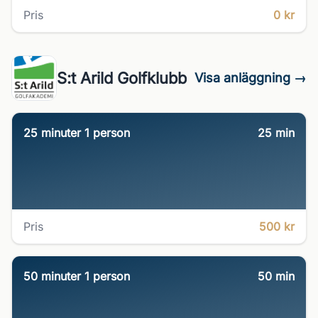
Pris
0 kr
S:t Arild Golfklubb
Visa anläggning →
25 minuter 1 person
25
min
Pris
500 kr
50 minuter 1 person
50
min