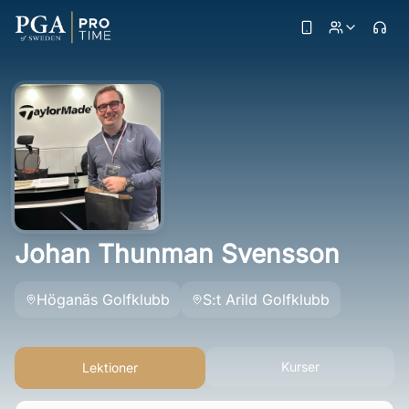
Johan Thunman Svensson
Höganäs Golfklubb
S:t Arild Golfklubb
Kurser
Lektioner