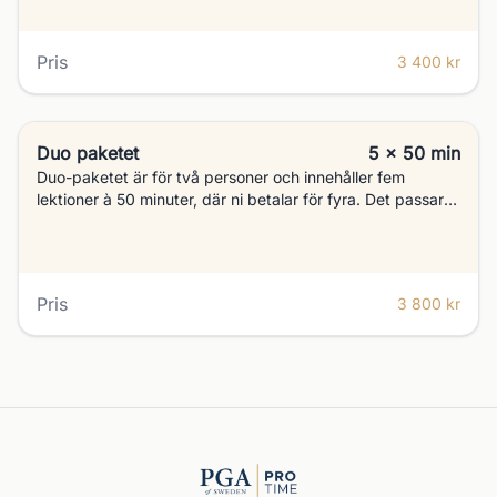
jobba lite djupare med din golf och hinna med instruktion,
träning och repetition.
Pris
3 400 kr
Duo paketet
5 x 50 min
Duo-paketet är för två personer och innehåller fem
lektioner à 50 minuter, där ni betalar för fyra. Det passar
er som tränar tillsammans och vill utvecklas snabbare. Att
träna ihop ger också möjlighet att hjälpa och motivera
varandra, vilket är en stor fördel.
Pris
3 800 kr