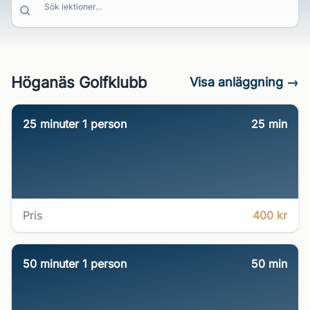
Sök lektioner...
Höganäs Golfklubb
Visa anläggning →
25 minuter 1 person
25
min
Pris
400 kr
50 minuter 1 person
50
min