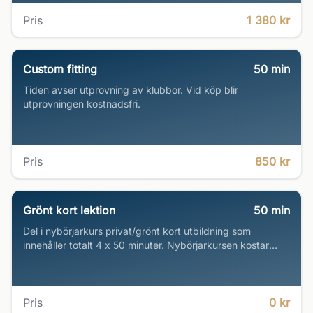
Pris
1 380 kr
Custom fitting
50
min
Tiden avser utprovning av klubbor. Vid köp blir
utprovningen kostnadsfri.
Pris
850 kr
Grönt kort lektion
50
min
Del i nybörjarkurs privat/grönt kort utbildning som
innehåller totalt 4 x 50 minuter. Nybörjarkursen kostar
2495kr per person som betalas i shopen eller faktureras.
Upp till 2 personer per pass ok.
Pris
0 kr