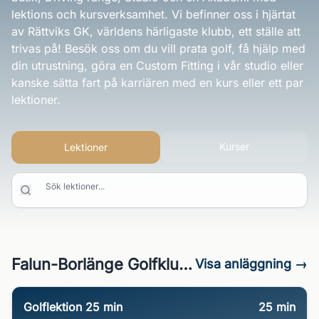
lektions och kursverksamhet. Vi befinner oss i hjärtat
av Rättviks GK, världens härligaste klubb, ett ställe att
trivas på! Besök oss om du vill prata golf, få hjälp med
din utrustning, göra en Custom Fitting i vår studio eller
kanske sätta fart på karriären med en kurs eller ett par
lektioner.
Kurser
Lektioner
Sök lektioner...
Falun-Borlänge Golfklubb
Visa anläggning →
Golflektion 25 min
25
min