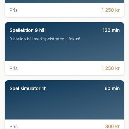
Pris
1 250 kr
Spellektion 9 hål
120
min
9 härliga hål med spelstrategi i fokus!
Pris
1 250 kr
Spel simulator 1h
60
min
Pris
300 kr