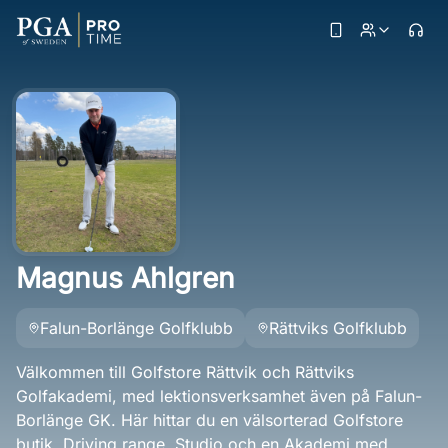
Magnus Ahlgren
Falun-Borlänge Golfklubb
Rättviks Golfklubb
Välkommen till Golfstore Rättvik och Rättviks
Golfakademi, med lektionsverksamhet även på Falun-
Borlänge GK. Här hittar du en välsorterad Golfstore
butik, Driving range, Studio och en Akademi med