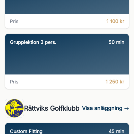
Pris
1 100 kr
Grupplektion 3 pers.
50
min
Pris
1 250 kr
Rättviks Golfklubb
Visa anläggning →
Custom Fitting
45
min