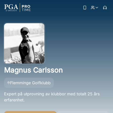
Magnus Carlsson
Flemminge Golfklubb
Expert på utprovning av klubbor med totalt 25 års
erfarenhet.