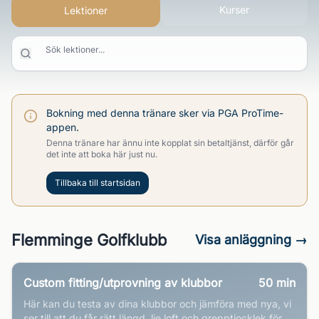
Kurser
Lektioner
Sök lektioner...
Bokning med denna tränare sker via PGA ProTime-
appen.
Denna tränare har ännu inte kopplat sin betaltjänst, därför går
det inte att boka här just nu.
Tillbaka till startsidan
Flemminge Golfklubb
Visa anläggning →
Custom fitting/utprovning av klubbor
50
min
Här kan du testa av dina klubbor och jämföra med nya, vi
ser till att du får rätt längd, lie loft och grepptjocklek för