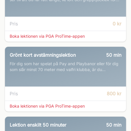
bästa resultat.
Pris
0 kr
Boka lektionen via PGA ProTime-appen
Grönt kort avstämningslektion
50
min
För dig som har spelat på Pay and Playbanor eller för dig
som slår minst 70 meter med valfri klubba, är du
välkommen att boka en avstämningslektion hos oss
Pris
800 kr
Boka lektionen via PGA ProTime-appen
Lektion enskilt 50 minuter
50
min