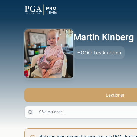
Martin Kinberg
ÖÖÖ Testklubben
Lektioner
Sök lektioner...
Bokning med denna tränare sker via PGA ProTi