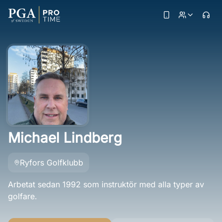
Michael Lindberg
Ryfors Golfklubb
Arbetat sedan 1992 som instruktör med alla typer av
golfare.