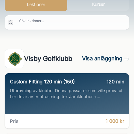
Kurser
Lektioner
Sök lektioner...
Visby Golfklubb
Visa anläggning →
Custom Fitting 120 min (150)
120
min
Utprovning av klubbor Denna passar er som ville prova ut
fler delar av er utrustning. tex Järnklubbor +
fairwayklubbor.
Pris
1 000 kr