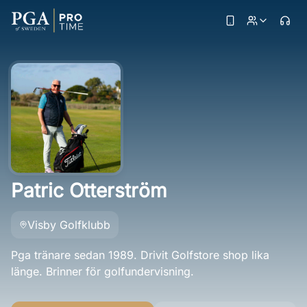
Patric Otterström
Visby Golfklubb
Pga tränare sedan 1989. Drivit Golfstore shop lika
länge. Brinner för golfundervisning.