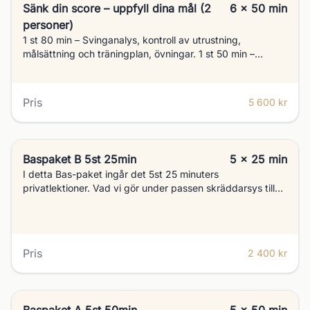
Sänk din score – uppfyll dina mål (2
6 x 50 min
personer)
1 st 80 min – Svinganalys, kontroll av utrustning,
målsättning och träningplan, övningar. 1 st 50 min –
Utveckling, övningar 2 st 50 min – Chippning (Teknik,
kunskap och övningar) 2 st 50 min – Puttning (Teknik,
sikte, längd, läsning)
Pris
5 600 kr
Baspaket B 5st 25min
5 x 25 min
I detta Bas-paket ingår det 5st 25 minuters
privatlektioner. Vad vi gör under passen skräddarsys till
varje kund.
Pris
2 400 kr