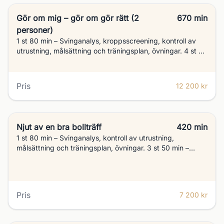
Gör om mig – gör om gör rätt (2
670 min
personer)
1 st 80 min – Svinganalys, kroppsscreening, kontroll av
utrustning, målsättning och träningsplan, övningar. 4 st 50
min – Utveckling, övningar. 2 st 50 min – Chippning
(teknik, kunskap och övningar) 2 st 50 min –
Pitch/bunker/wedge (teknik, kunskap och övningar) 2 st
Pris
12 200 kr
50 min – Puttning (Teknik, kunskap, sikte, längd, läsning)
9 håls spellektion (Att ta med spelet ut, strategi, tänka
rätt)
Njut av en bra bollträff
420 min
1 st 80 min – Svinganalys, kontroll av utrustning,
målsättning och träningsplan, övningar. 3 st 50 min –
Utveckling, övningar 2 st 50 min – Wedge/pitch (teknik,
kunskap, övningar) 9 Håls spellektion (Att ta med spelet
ut, tänka rätt)
Pris
7 200 kr