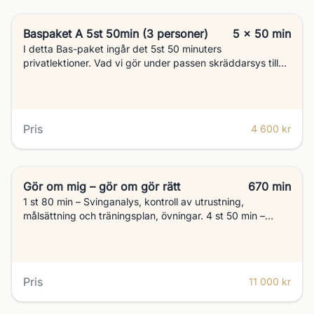
Baspaket A 5st 50min (3 personer)
5 x 50 min
I detta Bas-paket ingår det 5st 50 minuters
privatlektioner. Vad vi gör under passen skräddarsys till
varje kund.
Pris
4 600 kr
Gör om mig – gör om gör rätt
670 min
1 st 80 min – Svinganalys, kontroll av utrustning,
målsättning och träningsplan, övningar. 4 st 50 min –
Utveckling, övningar. 2 st 50 min – Chippning (teknik,
kunskap och övningar) 2 st 50 min – Pitch/bunker/wedge
(teknik, kunskap och övningar) 2 st 50 min – Puttning
(Teknik, kunskap, sikte, längd, läsning) 9 håls spellektion
Pris
11 000 kr
(Att ta med spelet ut, strategi, tänka rätt)