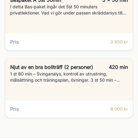
Baspaket A 5st 50min
5 x 50 min
I detta Bas-paket ingår det 5st 50 minuters
privatlektioner. Vad vi gör under passen skräddarsys till
varje kund.
Pris
3 800 kr
Njut av en bra bollträff (2 personer)
420 min
1 st 80 min – Svinganalys, kontroll av utrustning,
målsättning och träningsplan, övningar. 3 st 50 min –
Utveckling, övningar 2 st 50 min – Wedge/pitch (teknik,
kunskap, övningar) 9 Håls spellektion (Att ta med spelet
ut, tänka rätt)
Pris
8 000 kr