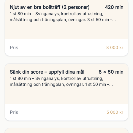
Njut av en bra bollträff (2 personer)
420 min
1 st 80 min – Svinganalys, kontroll av utrustning,
målsättning och träningsplan, övningar. 3 st 50 min –
Utveckling, övningar 2 st 50 min – Wedge/pitch (teknik,
kunskap, övningar) 9 Håls spellektion (Att ta med spelet
ut, tänka rätt)
Pris
8 000 kr
Sänk din score – uppfyll dina mål
6 x 50 min
1 st 80 min – Svinganalys, kontroll av utrustning,
målsättning och träningplan, övningar. 1 st 50 min –
Utveckling, övningar 2 st 50 min – Chippning (Teknik,
kunskap och övningar) 2 st 50 min – Puttning (Teknik,
sikte, längd, läsning)
Pris
5 000 kr