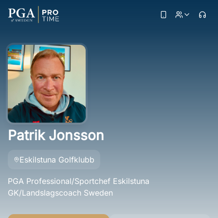
Patrik Jonsson
Eskilstuna Golfklubb
PGA Professional/Sportchef Eskilstuna
GK/Landslagscoach Sweden