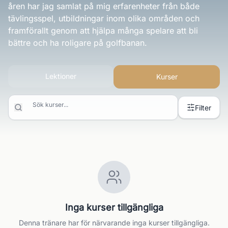
åren har jag samlat på mig erfarenheter från både
tävlingsspel, utbildningar inom olika områden och
framförallt genom att hjälpa många spelare att bli
bättre och ha roligare på golfbanan.
Lektioner
Kurser
Sök kurser...
Filter
Inga kurser tillgängliga
Denna tränare har för närvarande inga kurser tillgängliga.