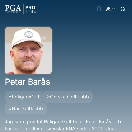
Peter Barås
RoligareGolf
Gotska Golfklubb
När Golfklubb
Jag som grundat RoligareGolf heter Peter Barås och
har varit medlem i svenska PGA sedan 2001. Under