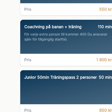
Pris
550 kr
Coachning på banan + träning
110
min
För varje extra person till kommer 400 Du ansvarar
själv för tillgänglig starttid.
Pris
1 800 kr
Junior 50min Träningspass 2 personer
50
min
Pris
850 kr