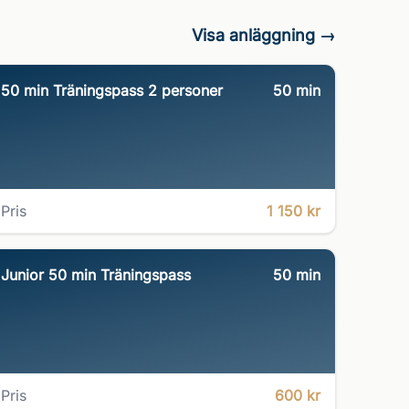
Visa anläggning →
50 min Träningspass 2 personer
50
min
Pris
1 150 kr
Junior 50 min Träningspass
50
min
Pris
600 kr