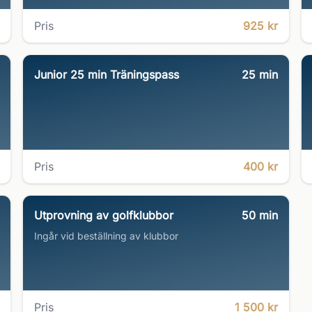
Pris
925 kr
Junior 25 min Träningspass
25
min
Pris
400 kr
Utprovning av golfklubbor
50
min
Ingår vid beställning av klubbor
Pris
1 500 kr