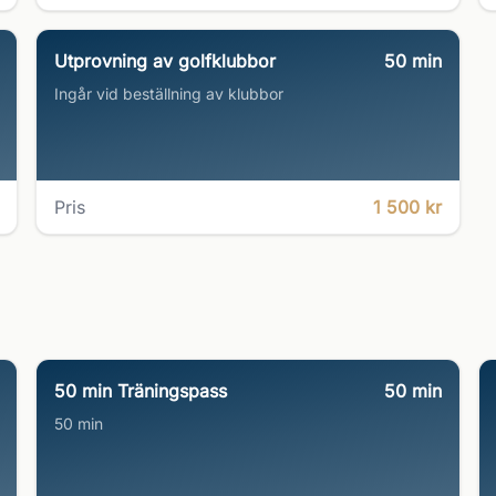
Utprovning av golfklubbor
50
min
Ingår vid beställning av klubbor
Pris
1 500 kr
50 min Träningspass
50
min
50 min