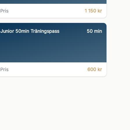
Pris
1 150 kr
Junior 50min Träningspass
50
min
Pris
600 kr