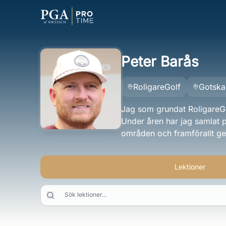
Peter Barås
RoligareGolf
Gotska
Jag som grundat RoligareGo
Under åren har jag samlat p
områden och framförallt gen
Lektioner
Sök lektioner...