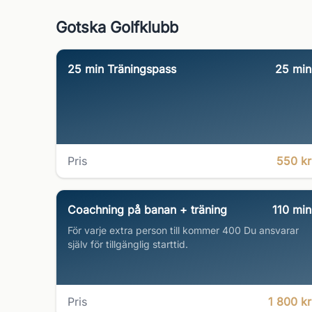
Gotska Golfklubb
25 min Träningspass
25
min
Pris
550 kr
Coachning på banan + träning
110
min
För varje extra person till kommer 400 Du ansvarar
själv för tillgänglig starttid.
Pris
1 800 kr