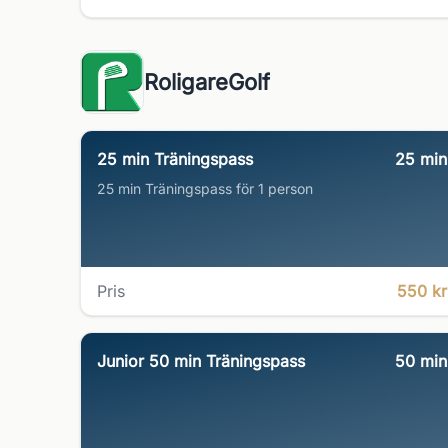
RoligareGolf
25 min Träningspass
25
min
25 min Träningspass för 1 person
Pris
550 kr
Junior 50 min Träningspass
50
min