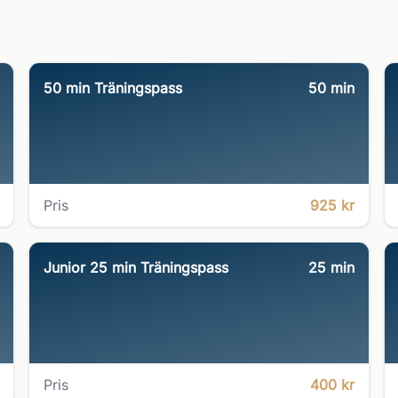
50 min Träningspass
50
min
Pris
925 kr
Junior 25 min Träningspass
25
min
Pris
400 kr