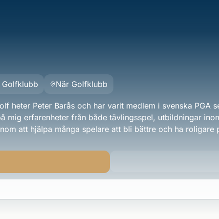
 Golfklubb
När Golfklubb
lf heter Peter Barås och har varit medlem i svenska PGA 
å mig erfarenheter från både tävlingsspel, utbildningar ino
om att hjälpa många spelare att bli bättre och ha roligare