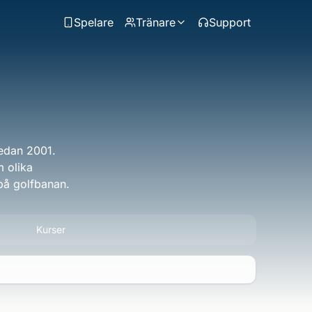
Spelare
Tränare
Support
sedan 2001.
m olika
 på golfbanan.
Kurser