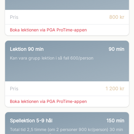
Pris
800 kr
Boka lektionen via PGA ProTime-appen
Lektion 90 min
90
min
Kan vara grupp lektion i så fall 600/person
Pris
1 200 kr
Boka lektionen via PGA ProTime-appen
Spellektion 5-9 hål
150
min
Total tid 2,5 timme (om 2 personer 900 kr/person) 30 min