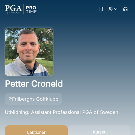
Petter Croneld
Friiberghs Golfklubb
Utbildning: Assistant Professional PGA of Sweden
Kurser
Lektioner