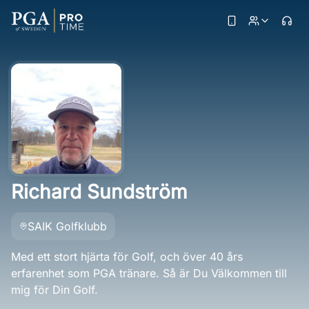
Richard Sundström
SAIK Golfklubb
Med ett stort hjärta för Golf, och över 40 års
erfarenhet som PGA tränare. Så är Du Välkommen till
mig för Din Golf.