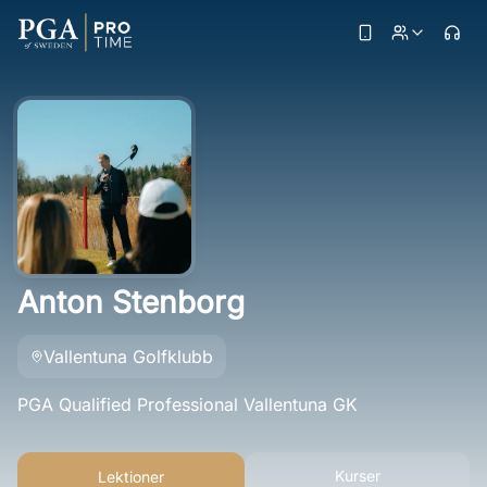
Anton Stenborg
Vallentuna Golfklubb
PGA Qualified Professional Vallentuna GK
Kurser
Lektioner