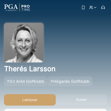
Therés Larsson
S:t Arild Golfklubb
Höganäs Golfklubb
Kurser
Lektioner