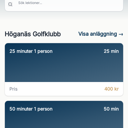
Sök lektioner...
Höganäs Golfklubb
Visa anläggning →
25 minuter 1 person
25
min
Pris
400 kr
50 minuter 1 person
50
min