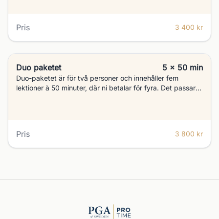
jobba lite djupare med din golf och hinna med instruktion,
träning och repetition.
Pris
3 400 kr
Duo paketet
5 x 50 min
Duo-paketet är för två personer och innehåller fem
lektioner à 50 minuter, där ni betalar för fyra. Det passar
er som tränar tillsammans och vill utvecklas snabbare. Att
träna ihop ger också möjlighet att hjälpa och motivera
varandra, vilket är en stor fördel.
Pris
3 800 kr