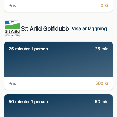
Pris
0 kr
S:t Arild Golfklubb
Visa anläggning →
25 minuter 1 person
25
min
Pris
500 kr
50 minuter 1 person
50
min