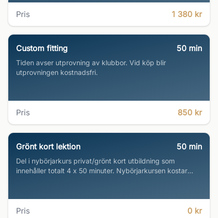
Pris
1 380 kr
Custom fitting
50
min
Tiden avser utprovning av klubbor. Vid köp blir
utprovningen kostnadsfri.
Pris
850 kr
Grönt kort lektion
50
min
Del i nybörjarkurs privat/grönt kort utbildning som
innehåller totalt 4 x 50 minuter. Nybörjarkursen kostar
2495kr per person som betalas i shopen eller faktureras.
Upp till 2 personer per pass ok.
Pris
0 kr