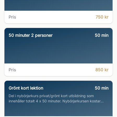
Pris
750 kr
50 minuter 2 personer
50
min
Pris
850 kr
Grönt kort lektion
50
min
Del i nybörjarkurs privat/grönt kort utbildning som
innehåller totalt 4 x 50 minuter. Nybörjarkursen kostar
2495kr per person som betalas i shopen eller faktureras.
Upp till 2 personer per pass ok.