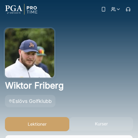
Wiktor Friberg
Eslövs Golfklubb
Kurser
Lektioner