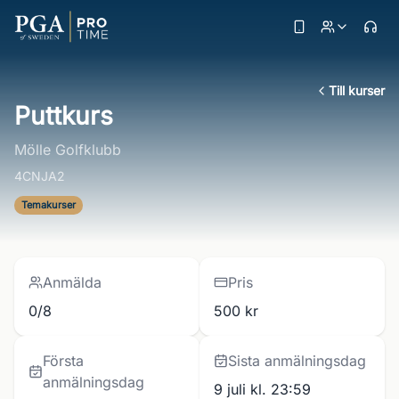
Till kurser
Puttkurs
Mölle Golfklubb
4CNJA2
Temakurser
Anmälda
Pris
0/8
500 kr
Första
Sista anmälningsdag
anmälningsdag
9 juli kl. 23:59