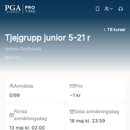
Till kurser
Tjejgrupp junior 5-21 r
Holms Golfklubb
GNJYXJ
Anmälda
Pris
0/99
−1 kr
Första
Sista anmälningsdag
anmälningsdag
18 maj kl. 23:59
13 maj kl. 02:00