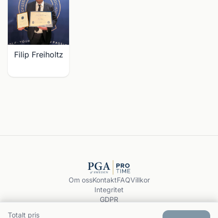
Filip Freiholtz
Om oss
Kontakt
FAQ
Villkor
Integritet
GDPR
Boka träning
Totalt pris
© 2026 PGA ProTime.