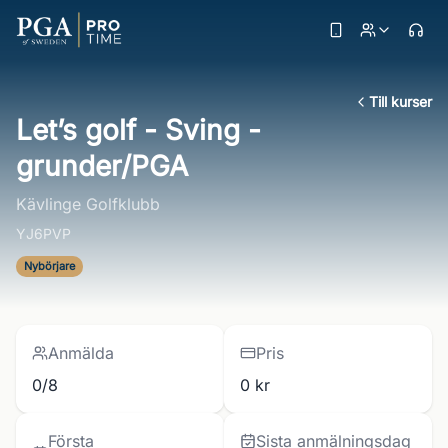
Till kurser
Let’s golf - Sving -
grunder/PGA
Kävlinge Golfklubb
YJ6PVP
Nybörjare
Anmälda
Pris
0/8
0 kr
Första
Sista anmälningsdag