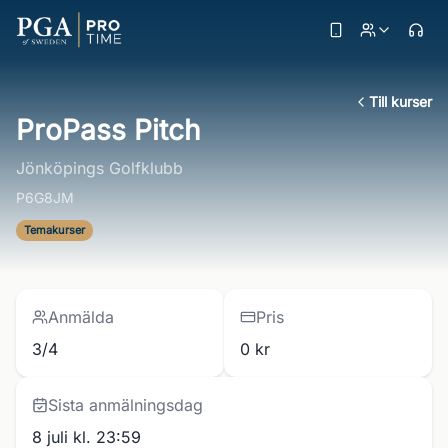
Till kurser
ProPass Pitch
Jönköpings Golfklubb
P6G8JM
Temakurser
Anmälda
Pris
3/4
0 kr
Sista anmälningsdag
8 juli kl. 23:59