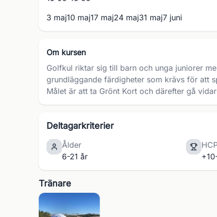
3 maj
10 maj
17 maj
24 maj
31 maj
7 juni
Om kursen
Golfkul riktar sig till barn och unga juniorer m
grundläggande färdigheter som krävs för att s
Målet är att ta Grönt Kort och därefter gå vid
Deltagarkriterier
Ålder
HC
6-21 år
+10
Tränare