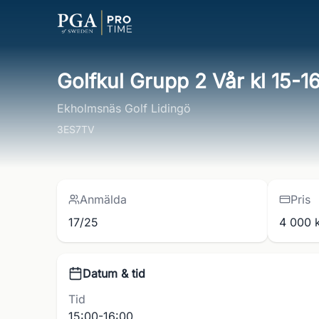
Golfkul Grupp 2 Vår kl 15-1
Ekholmsnäs Golf Lidingö
3ES7TV
Anmälda
Pris
17/25
4 000 
Datum & tid
Tid
15:00-16:00