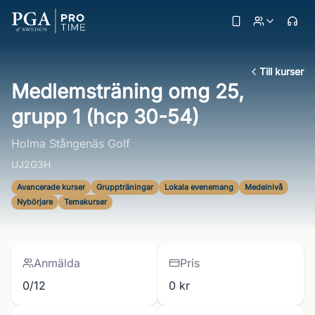
Till kurser
Medlemsträning omg 25,
grupp 1 (hcp 30-54)
Holma Stångenäs Golf
UJ2G3H
Avancerade kurser
Gruppträningar
Lokala evenemang
Medelnivå
Nybörjare
Temakurser
Anmälda
Pris
0/12
0 kr