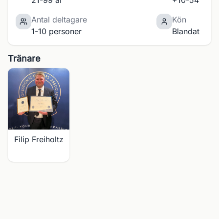
21-99 år
+10-54
Antal deltagare
Kön
1-10 personer
Blandat
Tränare
Filip Freiholtz