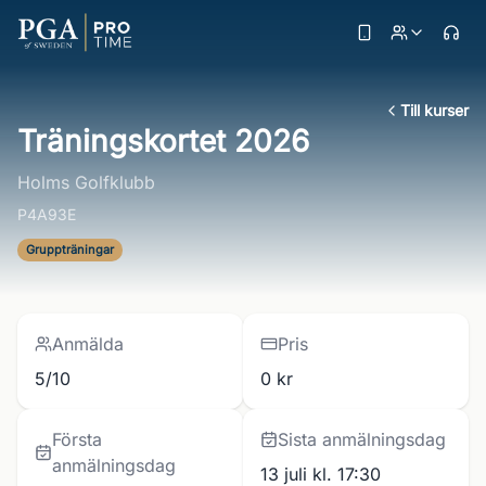
Till kurser
Träningskortet 2026
Holms Golfklubb
P4A93E
Gruppträningar
Anmälda
Pris
5/10
0 kr
Första
Sista anmälningsdag
anmälningsdag
13 juli kl. 17:30