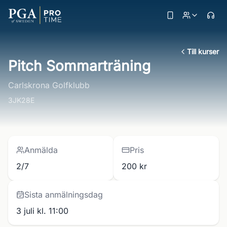
Till kurser
Pitch Sommarträning
Carlskrona Golfklubb
3JK28E
Anmälda
Pris
2/7
200 kr
Sista anmälningsdag
3 juli kl. 11:00