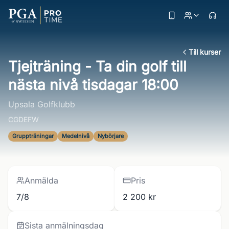
Till kurser
Tjejträning - Ta din golf till
nästa nivå tisdagar 18:00
Upsala Golfklubb
CGDEFW
Gruppträningar
Medelnivå
Nybörjare
Anmälda
Pris
7/8
2 200 kr
Sista anmälningsdag