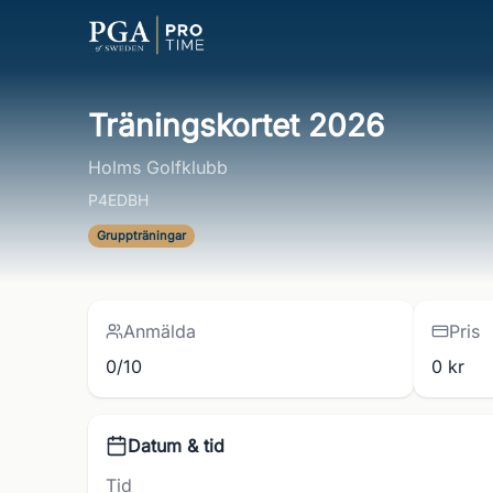
Träningskortet 2026
Holms Golfklubb
P4EDBH
Gruppträningar
Anmälda
Pris
0/10
0 kr
Datum & tid
Tid