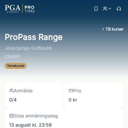
Till kurser
ProPass Range
Jönköpings Golfklubb
C5AEKP
Temakurser
Anmälda
Pris
0/4
0 kr
Sista anmälningsdag
13 augusti kl. 23:59