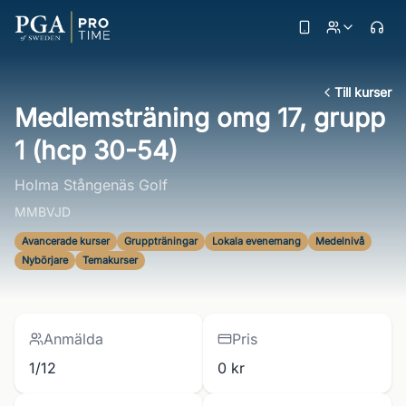
Till kurser
Medlemsträning omg 17, grupp
1 (hcp 30-54)
Holma Stångenäs Golf
MMBVJD
Avancerade kurser
Gruppträningar
Lokala evenemang
Medelnivå
Nybörjare
Temakurser
Anmälda
Pris
1/12
0 kr