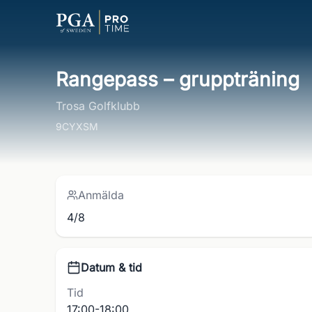
Rangepass – gruppträning
Trosa Golfklubb
9CYXSM
Anmälda
4/8
Datum & tid
Tid
17:00-18:00