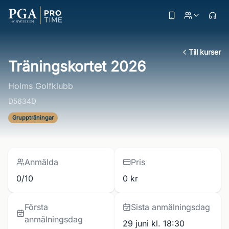
Till kurser
Träningskortet 2026
Holms Golfklubb
D5634D
Gruppträningar
Anmälda
Pris
0/10
0 kr
Första
Sista anmälningsdag
anmälningsdag
29 juni kl. 18:30