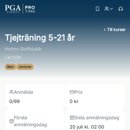
Till kurser
Tjejträning 5-21 år
Holms Golfklubb
Z4CSDR
Barn
Juniorer
Anmälda
Pris
0/99
0 kr
Första
Sista anmälningsdag
anmälningsdag
20 juli kl. 02:00