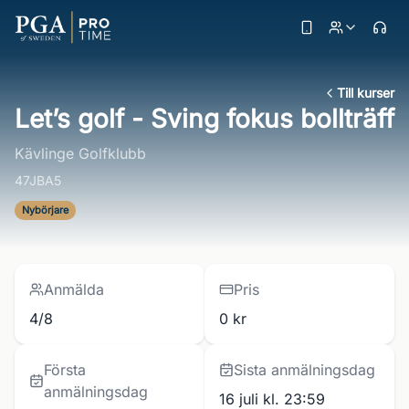
Till kurser
Let’s golf - Sving fokus bollträff
Kävlinge Golfklubb
47JBA5
Nybörjare
Anmälda
Pris
4/8
0 kr
Första
Sista anmälningsdag
anmälningsdag
16 juli kl. 23:59