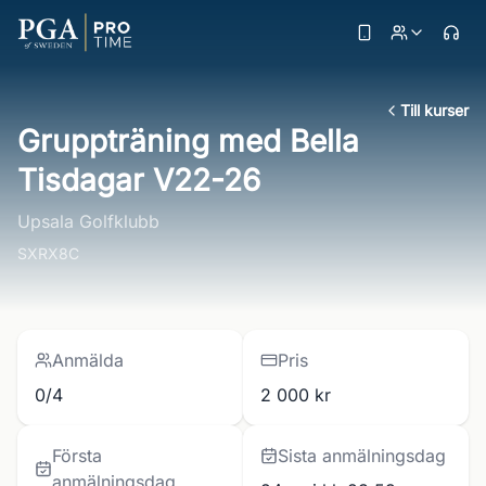
Till kurser
Gruppträning med Bella
Tisdagar V22-26
Upsala Golfklubb
SXRX8C
Anmälda
Pris
0/4
2 000 kr
Första
Sista anmälningsdag
anmälningsdag