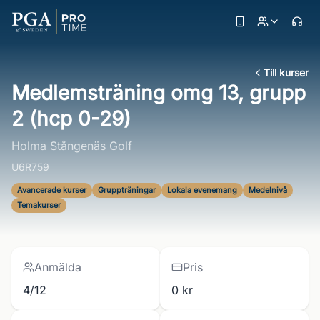
Till kurser
Medlemsträning omg 13, grupp
2 (hcp 0-29)
Holma Stångenäs Golf
U6R759
Avancerade kurser
Gruppträningar
Lokala evenemang
Medelnivå
Temakurser
Anmälda
Pris
4/12
0 kr